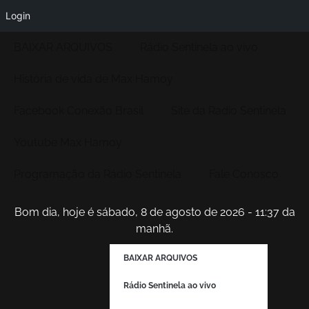
Login
BAIXAR ARQUIVOS
Rádio Sentinela ao vivo
História de vida de Max Hamoy
Facebook Conexão Brasil
Site da Radio Sentinela
Youtube Max Hamoy
Programação da Rádio Sentinela
Fale Conosco
Bom dia, hoje é sábado, 8 de agosto de 2026 - 11:37 da
manhã.
BAIXAR ARQUIVOS
Rádio Sentinela ao vivo