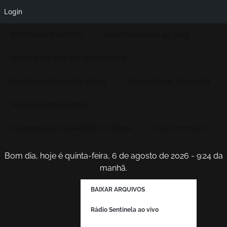
Login
BAIXAR ARQUIVOS
Rádio Sentinela ao vivo
História de vida de Max Hamoy
Facebook Conexão Brasil
Site da Radio Sentinela
Youtube Max Hamoy
Programação da Rádio Sentinela
Fale Conosco
Bom dia, hoje é quinta-feira, 6 de agosto de 2026 - 9:24 da
manhã.
BAIXAR ARQUIVOS
Rádio Sentinela ao vivo