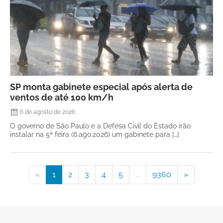
SP monta gabinete especial após alerta de
ventos de até 100 km/h
6 de agosto de 2026
O governo de São Paulo e a Defesa Civil do Estado irão
instalar na 5ª feira (6.ago.2026) um gabinete para […]
«
1
2
3
4
5
...
9360
»