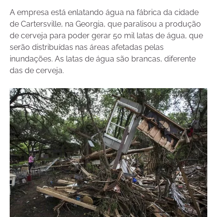
A empresa está enlatando água na fábrica da cidade
de Cartersville, na Georgia, que paralisou a produção
de cerveja para poder gerar 50 mil latas de água, que
serão distribuídas nas áreas afetadas pelas
inundações. As latas de água são brancas, diferente
das de cerveja.