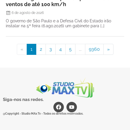
ventos de até 100 km/h
6 de agosto de 2026
O governo de São Paulo e a Defesa Civil do Estado irão
instalar na 5ª feira (6.ago.2026) um gabinete para […]
«
1
2
3
4
5
...
9360
»
Siga-nos nas redes.
@Copyright - Studio MAx Tv - Todos os direitos reservados.