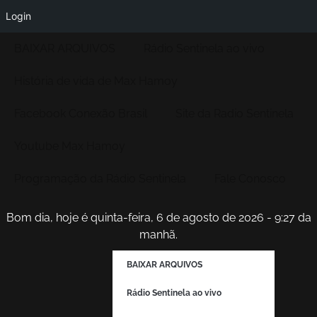
Login
BAIXAR ARQUIVOS
Rádio Sentinela ao vivo
História de vida de Max Hamoy
Facebook Conexão Brasil
Site da Radio Sentinela
Youtube Max Hamoy
Programação da Rádio Sentinela
Fale Conosco
Bom dia, hoje é quinta-feira, 6 de agosto de 2026 - 9:27 da
manhã.
BAIXAR ARQUIVOS
Rádio Sentinela ao vivo