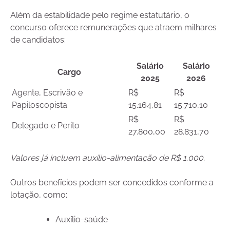
Além da estabilidade pelo regime estatutário, o
concurso oferece remunerações que atraem milhares
de candidatos:
Salário
Salário
Cargo
2025
2026
Agente, Escrivão e
R$
R$
Papiloscopista
15.164,81
15.710,10
R$
R$
Delegado e Perito
27.800,00
28.831,70
Valores já incluem auxílio-alimentação de R$ 1.000.
Outros benefícios podem ser concedidos conforme a
lotação, como:
Auxílio-saúde