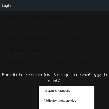
Login
BAIXAR ARQUIVOS
Rádio Sentinela ao vivo
História de vida de Max Hamoy
Facebook Conexão Brasil
Site da Radio Sentinela
Youtube Max Hamoy
Programação da Rádio Sentinela
Fale Conosco
Bom dia, hoje é quinta-feira, 6 de agosto de 2026 - 9:34 da
manhã.
BAIXAR ARQUIVOS
Rádio Sentinela ao vivo