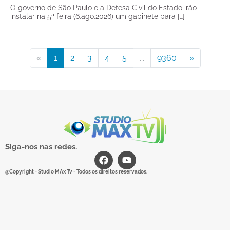
O governo de São Paulo e a Defesa Civil do Estado irão
instalar na 5ª feira (6.ago.2026) um gabinete para […]
«
1
2
3
4
5
...
9360
»
Siga-nos nas redes.
@Copyright - Studio MAx Tv - Todos os direitos reservados.