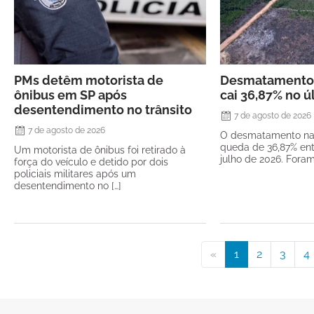
PMs detêm motorista de
Desmatamento
ônibus em SP após
cai 36,87% no ú
desentendimento no trânsito
7 de agosto de 2026
7 de agosto de 2026
O desmatamento na
queda de 36,87% ent
Um motorista de ônibus foi retirado à
julho de 2026. Foram
força do veículo e detido por dois
policiais militares após um
desentendimento no […]
«
1
2
3
4