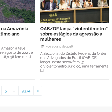
 na Amazônia
OAB/DF lança “violentômetro”
ltimo ano
sobre estágios da agressão a
mulheres
7 de agosto de 2026
 Amazônia teve
re agosto de 2025 e
A Seccional do Distrito Federal da Ordem
 2.874,38 km² de […]
dos Advogados do Brasil (OAB-DF)
lançou nesta sexta-feira (7)
o Violentômetro Jurídico, uma ferramenta
[…]
5
...
9374
»