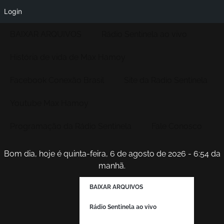
Login
BAIXAR ARQUIVOS
Rádio Sentinela ao vivo
História de vida de Max Hamoy
Facebook Conexão Brasil
Site da Radio Sentinela
Youtube Max Hamoy
Programação da Rádio Sentinela
Fale Conosco
Bom dia, hoje é quinta-feira, 6 de agosto de 2026 - 6:54 da
manhã.
BAIXAR ARQUIVOS
Rádio Sentinela ao vivo