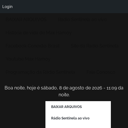
Login
BAIXAR ARQUIVOS
Rádio Sentinela ao vivo
História de vida de Max Hamoy
Facebook Conexão Brasil
Site da Radio Sentinela
Youtube Max Hamoy
Programação da Rádio Sentinela
Fale Conosco
Boa noite, hoje é sábado, 8 de agosto de 2026 - 11:09 da
noite.
BAIXAR ARQUIVOS
Rádio Sentinela ao vivo