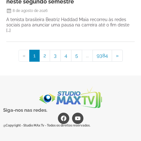
neste segundo semestre
8 de agosto de 2026
A tenista brasileira Beatriz Haddad Maia recorreu às redes
sociais para anunciar uma pausa na carreira até o fim deste
[…]
«
1
2
3
4
5
...
9384
»
Siga-nos nas redes.
@Copyright - Studio MAx Tv - Todos os direitos reservados.