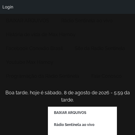
Login
BAIXAR ARQUIVOS
Rádio Sentinela ao vivo
História de vida de Max Hamoy
Facebook Conexão Brasil
Site da Radio Sentinela
Youtube Max Hamoy
Programação da Rádio Sentinela
Fale Conosco
Boa tarde, hoje é sábado, 8 de agosto de 2026 - 5:59 da
tarde.
BAIXAR ARQUIVOS
Rádio Sentinela ao vivo