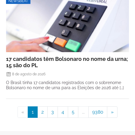
NEWSBEAT
17 candidatos têm Bolsonaro no nome da urna;
15 são do PL
8 de agosto de 2026
O Brasil tinha 17 candidatos registrados com o sobrenome
Bolsonaro no nome de urna para as Eleições de 2026 até […]
«
1
2
3
4
5
...
9380
»