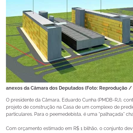
anexos da Câmara dos Deputados (Foto: Reprodução /
O presidente da Câmara, Eduardo Cunha (PMDB-RJ), contest
projeto de construção na Casa de um complexo de predios
particulares. Para o peemedebista, é uma “palhaçada” cha
Com orçamento estimado em R$ 1 bilhão, o conjunto dev