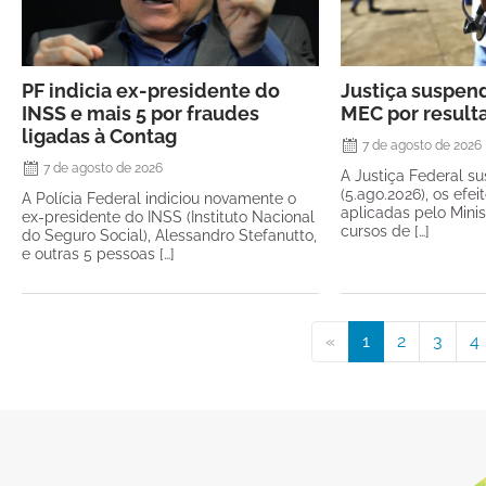
PF indicia ex-presidente do
Justiça suspen
INSS e mais 5 por fraudes
MEC por resul
ligadas à Contag
7 de agosto de 2026
7 de agosto de 2026
A Justiça Federal su
(5.ago.2026), os efe
A Polícia Federal indiciou novamente o
aplicadas pelo Mini
ex-presidente do INSS (Instituto Nacional
cursos de […]
do Seguro Social), Alessandro Stefanutto,
e outras 5 pessoas […]
«
1
2
3
4