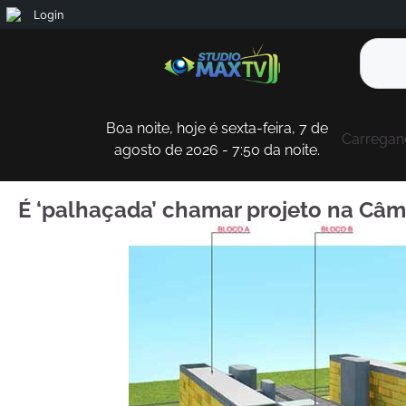
Login
Boa noite, hoje é sexta-feira, 7 de
Carregand
agosto de 2026 - 7:50 da noite.
É ‘palhaçada’ chamar projeto na Câma