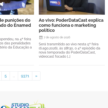
de punições do
Ao vivo: PoderDataCast explica
tado do Enamed
como funciona o marketing
político
7 de agosto de 2026
spendeu, na 4ª feira
itos das penalidades
Será transmitido ao vivo nesta 5ª feira
stério da Educação a
(6.ago.2026), às 18h30, o 4º episódio da
nova temporada do PoderDataCast,
videocast focado […]
5
...
9371
»