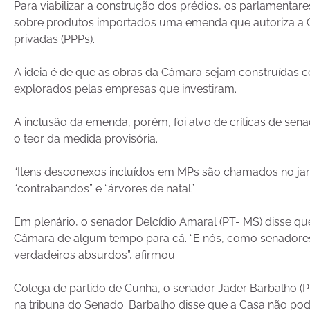
Para viabilizar a construção dos prédios, os parlamenta
sobre produtos importados uma emenda que autoriza a C
privadas (PPPs).
A ideia é de que as obras da Câmara sejam construídas 
explorados pelas empresas que investiram.
A inclusão da emenda, porém, foi alvo de críticas de sena
o teor da medida provisória.
“Itens desconexos incluídos em MPs são chamados no jargão
“contrabandos” e “árvores de natal”.
Em plenário, o senador Delcídio Amaral (PT- MS) disse q
Câmara de algum tempo para cá. “E nós, como senadores,
verdadeiros absurdos”, afirmou.
Colega de partido de Cunha, o senador Jader Barbalho (P
na tribuna do Senado. Barbalho disse que a Casa não pod