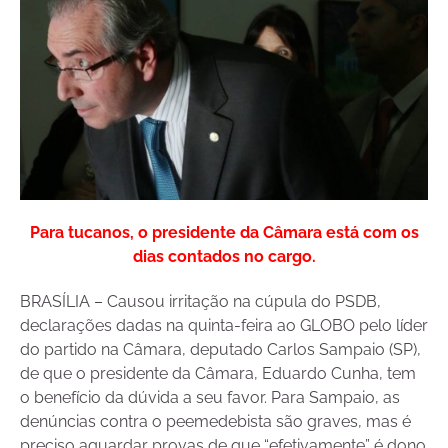
Para tucanos, o presidente da Câmara está com os
dias contados no cargo.
BRASÍLIA – Causou irritação na cúpula do PSDB,
declarações dadas na quinta-feira ao GLOBO pelo líder
do partido na Câmara, deputado Carlos Sampaio (SP),
de que o presidente da Câmara, Eduardo Cunha, tem
o benefício da dúvida a seu favor. Para Sampaio, as
denúncias contra o peemedebista são graves, mas é
preciso aguardar provas de que “efetivamente” é dono