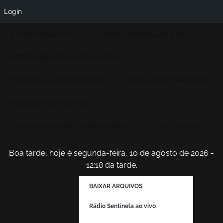
Login
BAIXAR ARQUIVOS
Rádio Sentinela ao vivo
História de vida de Max Hamoy
Facebook Conexão Brasil
Site da Radio Sentinela
Youtube Max Hamoy
Programação da Rádio Sentinela
Fale Conosco
Boa tarde, hoje é segunda-feira, 10 de agosto de 2026 -
12:18 da tarde.
BAIXAR ARQUIVOS
Rádio Sentinela ao vivo