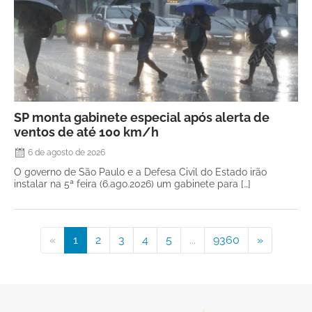
SP monta gabinete especial após alerta de
ventos de até 100 km/h
6 de agosto de 2026
O governo de São Paulo e a Defesa Civil do Estado irão
instalar na 5ª feira (6.ago.2026) um gabinete para […]
«
1
2
3
4
5
...
9360
»