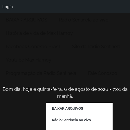
Login
BAIXAR ARQUIVOS
Rádio Sentinela ao vivo
História de vida de Max Hamoy
Facebook Conexão Brasil
Site da Radio Sentinela
Youtube Max Hamoy
Programação da Rádio Sentinela
Fale Conosco
Bom dia, hoje é quinta-feira, 6 de agosto de 2026 - 7:01 da
manhã.
BAIXAR ARQUIVOS
Rádio Sentinela ao vivo