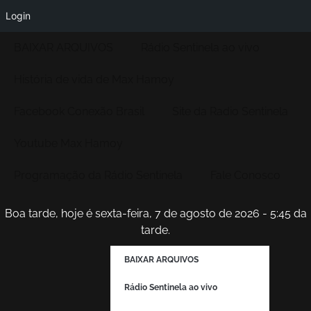
Login
BAIXAR ARQUIVOS
Rádio Sentinela ao vivo
História de vida de Max Hamoy
Facebook Conexão Brasil
Site da Radio Sentinela
Youtube Max Hamoy
Programação da Rádio Sentinela
Fale Conosco
Boa tarde, hoje é sexta-feira, 7 de agosto de 2026 - 5:45 da
tarde.
BAIXAR ARQUIVOS
Rádio Sentinela ao vivo