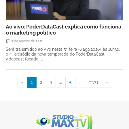
Ao vivo: PoderDataCast explica como funciona
o marketing político
7 de agosto de 2026
Será transmitido ao vivo nesta 5ª feira (6.ago.2026), às 18h30,
o 4º episódio da nova temporada do PoderDataCast,
videocast focado […]
«
1
2
3
4
5
...
9371
»