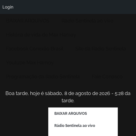
Login
BAIXAR ARQUIVOS
Rádio Sentinela ao vivo
História de vida de Max Hamoy
Facebook Conexão Brasil
Site da Radio Sentinela
Youtube Max Hamoy
Programação da Rádio Sentinela
Fale Conosco
Boa tarde, hoje é sábado, 8 de agosto de 2026 - 5:28 da
tarde.
BAIXAR ARQUIVOS
Rádio Sentinela ao vivo