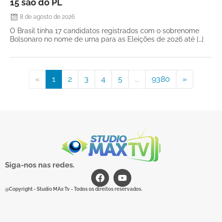
15 são do PL
8 de agosto de 2026
O Brasil tinha 17 candidatos registrados com o sobrenome
Bolsonaro no nome de urna para as Eleições de 2026 até […]
«
1
2
3
4
5
...
9380
»
Siga-nos nas redes.
@Copyright - Studio MAx Tv - Todos os direitos reservados.