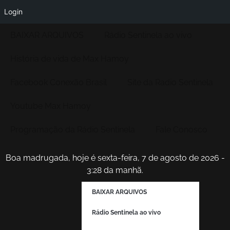
Login
BAIXAR ARQUIVOS
Rádio Sentinela ao vivo
História de vida de Max Hamoy
Facebook Conexão Brasil
Site da Radio Sentinela
Youtube Max Hamoy
Programação da Rádio Sentinela
Fale Conosco
Boa madrugada, hoje é sexta-feira, 7 de agosto de 2026 -
3:28 da manhã.
BAIXAR ARQUIVOS
Rádio Sentinela ao vivo