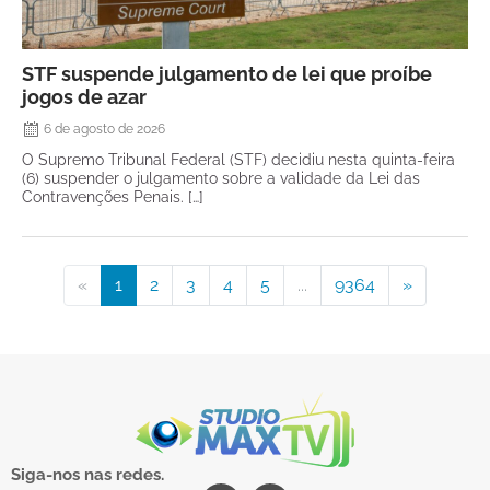
STF suspende julgamento de lei que proíbe
jogos de azar
6 de agosto de 2026
O Supremo Tribunal Federal (STF) decidiu nesta quinta-feira
(6) suspender o julgamento sobre a validade da Lei das
Contravenções Penais. […]
«
1
2
3
4
5
...
9364
»
Siga-nos nas redes.