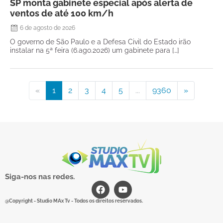
SP monta gabinete especial após alerta de
ventos de até 100 km/h
6 de agosto de 2026
O governo de São Paulo e a Defesa Civil do Estado irão
instalar na 5ª feira (6.ago.2026) um gabinete para […]
«
1
2
3
4
5
...
9360
»
Siga-nos nas redes.
@Copyright - Studio MAx Tv - Todos os direitos reservados.