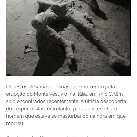
Os restos de várias pessoas que morreram pela
erupção do Monte Vesúvio, na Itália, em 79 d.C. têm
sido encontrados recentemente. A última descoberta
dos especialistas, entretanto, parou a internet:um
homem que estava se masturbando na hora em que
morreu.