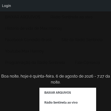
Login
BAIXAR ARQUIVOS
Rádio Sentinela ao vivo
História de vida de Max Hamoy
Facebook Conexão Brasil
Site da Radio Sentinela
Youtube Max Hamoy
Programação da Rádio Sentinela
Fale Conosco
Boa noite, hoje é quinta-feira, 6 de agosto de 2026 - 7:27 da
noite.
BAIXAR ARQUIVOS
Rádio Sentinela ao vivo