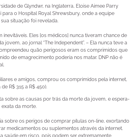
sidade de Glyndwr, na Inglaterra, Eloise Aimee Parry
i para o Hospital Royal Shrewsbury, onde a equipe
sua situação foi revelada.
 inevitáveis. Eles [os médicos] nunca tiveram chance de
a jovem, ao jornal “The Independent”. – Ela nunca teve a
ca compreendeu quão perigosos eram os comprimidos que
imido de emagrecimento poderia nos matar. DNP não é
l.
iliares e amigos, comprou os comprimidos pela internet,
 de R$ 315 a R$ 450).
ta sobre as causas por trás da morte da jovem, e espera-
 exata da morte.
a sobre os perigos de comprar pílulas on-line, exortando
r medicamentos ou suplementos através da internet.
sua saúde em risco, pois podem ser extremamente