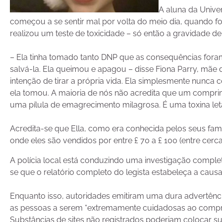
A aluna da Univer
começou a se sentir mal por volta do meio dia, quando fo
realizou um teste de toxicidade – só então a gravidade de 
– Ela tinha tomado tanto DNP que as consequências foram
salvá-la. Ela queimou e apagou – disse Fiona Parry, mãe d
intenção de tirar a própria vida. Ela simplesmente nun
ela tomou. A maioria de nós não acredita que um compr
uma pílula de emagrecimento milagrosa. É uma toxina leta
Acredita-se que Ella, como era conhecida pelos seus fam
onde eles são vendidos por entre £ 70 a £ 100 (entre cerca
A polícia local está conduzindo uma investigação comple
se que o relatório completo do legista estabeleça a causa
Enquanto isso, autoridades emitiram uma dura advertênci
as pessoas a serem “extremamente cuidadosas ao compra
Substâncias de sites não registrados poderiam colocar 