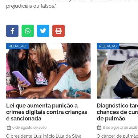
prejudiciais ou falsos.”
REDAÇÃO
REDAÇÃO
Lei que aumenta punição a
Diagnóstico ta
crimes digitais contra crianças
chances de cur
é sancionada
de pulmão
6 de agosto de 2026
6 de agosto de 2026
O presidente Luiz Inácio Lula da Silva
O câncer de pulmã