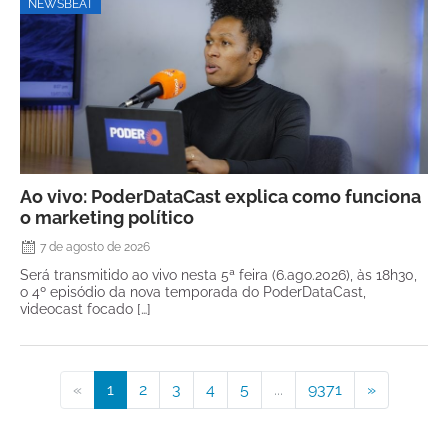
NEWSBEAT
Ao vivo: PoderDataCast explica como funciona
o marketing político
7 de agosto de 2026
Será transmitido ao vivo nesta 5ª feira (6.ago.2026), às 18h30,
o 4º episódio da nova temporada do PoderDataCast,
videocast focado […]
«
1
2
3
4
5
...
9371
»