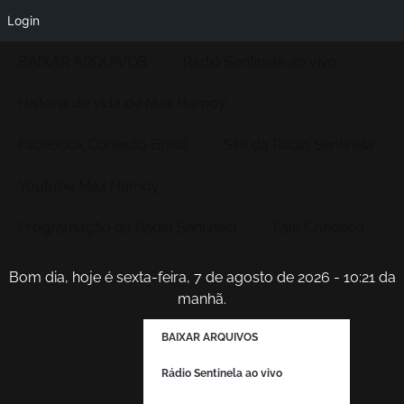
Login
BAIXAR ARQUIVOS
Rádio Sentinela ao vivo
História de vida de Max Hamoy
Facebook Conexão Brasil
Site da Radio Sentinela
Youtube Max Hamoy
Programação da Rádio Sentinela
Fale Conosco
Bom dia, hoje é sexta-feira, 7 de agosto de 2026 - 10:21 da
manhã.
BAIXAR ARQUIVOS
Rádio Sentinela ao vivo