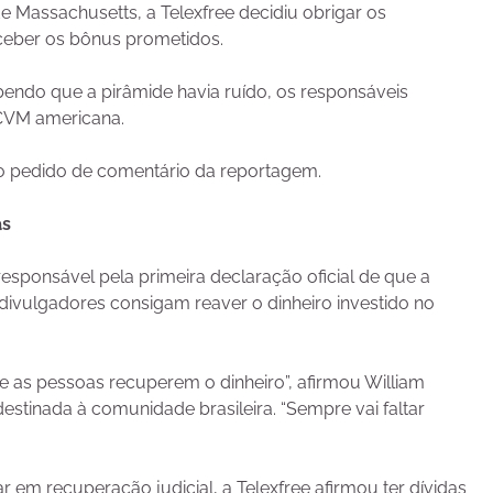
 Massachusetts, a Telexfree decidiu obrigar os
ceber os bônus prometidos.
ndo que a pirâmide havia ruído, os responsáveis
 CVM americana.
ao pedido de comentário da reportagem.
as
esponsável pela primeira declaração oficial de que a
 divulgadores consigam reaver o dinheiro investido no
as pessoas recuperem o dinheiro”, afirmou William
stinada à comunidade brasileira. “Sempre vai faltar
 em recuperação judicial, a Telexfree afirmou ter dívidas