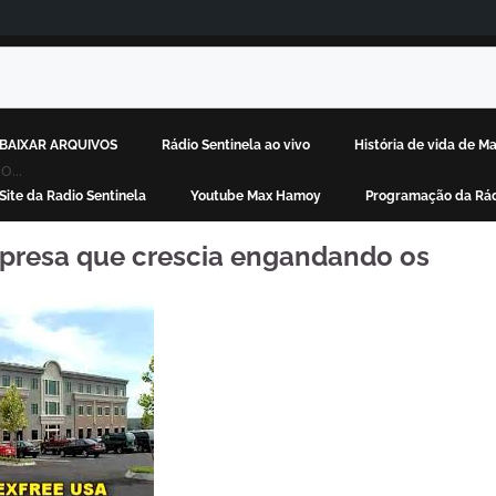
BAIXAR ARQUIVOS
Rádio Sentinela ao vivo
História de vida de 
...
Site da Radio Sentinela
Youtube Max Hamoy
Programação da Rád
presa que crescia engandando os