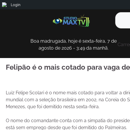
Login
Boa madrugada, hoje é sexta-feira, 7 de
Carre
agosto de 2026 - 3:49 da manhã.
Felipão é o mais cotado para vaga d
Luiz Felipe Scolari é o nome mais cotado para voltar a dir
mundial com a seleção brasileira em 2002, na Coreia do S
Menezes, que foi demitido nesta sexta-feira.
O nome do comandante conta com a simpatia do president
está sem emprego desde que foi demitido do Palmeiras.