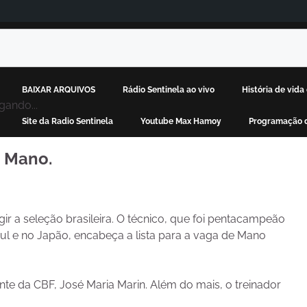
BAIXAR ARQUIVOS
Rádio Sentinela ao vivo
História de vid
gando...
Site da Radio Sentinela
Youtube Max Hamoy
Programação d
e Mano.
igir a seleção brasileira. O técnico, que foi pentacampeão
ul e no Japão, encabeça a lista para a vaga de Mano
e da CBF, José Maria Marin. Além do mais, o treinador