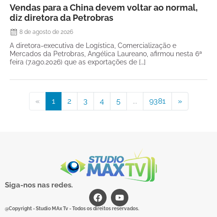
Vendas para a China devem voltar ao normal,
diz diretora da Petrobras
8 de agosto de 2026
A diretora-executiva de Logística, Comercialização e
Mercados da Petrobras, Angélica Laureano, afirmou nesta 6ª
feira (7.ago.2026) que as exportações de […]
«
1
2
3
4
5
...
9381
»
Siga-nos nas redes.
@Copyright - Studio MAx Tv - Todos os direitos reservados.