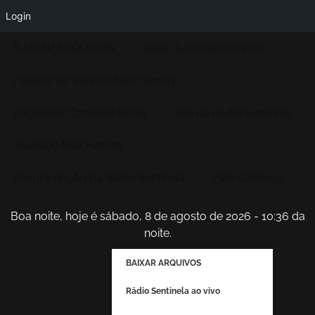
Login
BAIXAR ARQUIVOS
Rádio Sentinela ao vivo
História de vida de Max Hamoy
Facebook Conexão Brasil
Site da Radio Sentinela
Youtube Max Hamoy
Programação da Rádio Sentinela
Fale Conosco
Boa noite, hoje é sábado, 8 de agosto de 2026 - 10:36 da
noite.
BAIXAR ARQUIVOS
Rádio Sentinela ao vivo