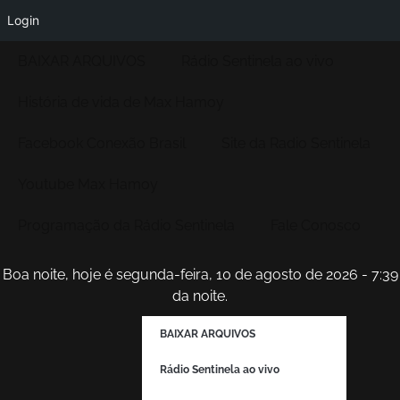
Login
BAIXAR ARQUIVOS
Rádio Sentinela ao vivo
História de vida de Max Hamoy
Facebook Conexão Brasil
Site da Radio Sentinela
Youtube Max Hamoy
Programação da Rádio Sentinela
Fale Conosco
Boa noite, hoje é segunda-feira, 10 de agosto de 2026 - 7:39
da noite.
BAIXAR ARQUIVOS
Rádio Sentinela ao vivo