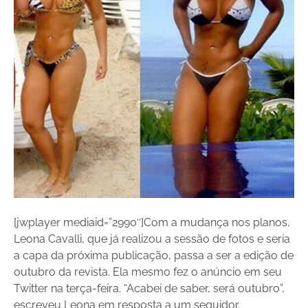
[jwplayer mediaid=”2990″]Com a mudança nos planos,
Leona Cavalli, que já realizou a sessão de fotos e seria
a capa da próxima publicação, passa a ser a edição de
outubro da revista. Ela mesmo fez o anúncio em seu
Twitter na terça-feira. “Acabei de saber, será outubro”,
escreveu Leona em resposta a um seguidor.