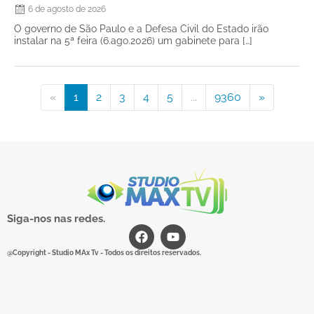
6 de agosto de 2026
O governo de São Paulo e a Defesa Civil do Estado irão
instalar na 5ª feira (6.ago.2026) um gabinete para […]
«
1
2
3
4
5
...
9360
»
Siga-nos nas redes.
@Copyright - Studio MAx Tv - Todos os direitos reservados.