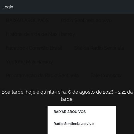
Login
BAIXAR ARQUIVOS
Rádio Sentinela ao vivo
História de vida de Max Hamoy
Facebook Conexão Brasil
Site da Radio Sentinela
Youtube Max Hamoy
Programação da Rádio Sentinela
Fale Conosco
Boa tarde, hoje é quinta-feira, 6 de agosto de 2026 - 2:21 da
tarde.
BAIXAR ARQUIVOS
Rádio Sentinela ao vivo