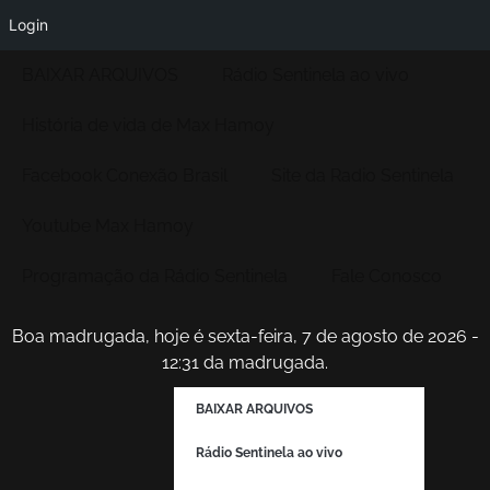
Login
BAIXAR ARQUIVOS
Rádio Sentinela ao vivo
História de vida de Max Hamoy
Facebook Conexão Brasil
Site da Radio Sentinela
Youtube Max Hamoy
Programação da Rádio Sentinela
Fale Conosco
Boa madrugada, hoje é sexta-feira, 7 de agosto de 2026 -
12:31 da madrugada.
BAIXAR ARQUIVOS
Rádio Sentinela ao vivo