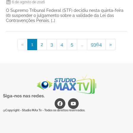
6 de agosto de 2026
O Supremo Tribunal Federal (STF) decidiu nesta quinta-feira
(6) suspender o julgamento sobre a validade da Lei das
Contravenções Penais. […]
«
1
2
3
4
5
...
9364
»
Siga-nos nas redes.
@Copyright - Studio MAx Tv - Todos os direitos reservados.