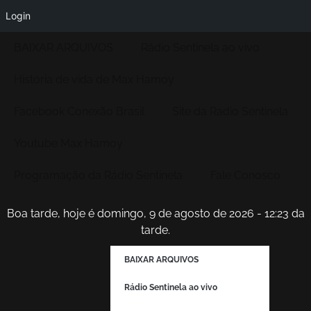
Login
BAIXAR ARQUIVOS
Rádio Sentinela ao vivo
História de vida de Max Hamoy
Facebook Conexão Brasil
Site da Radio Sentinela
Youtube Max Hamoy
Programação da Rádio Sentinela
Fale Conosco
Boa tarde, hoje é domingo, 9 de agosto de 2026 - 12:23 da
tarde.
BAIXAR ARQUIVOS
Rádio Sentinela ao vivo