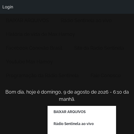
Login
BAIXAR ARQUIVOS
Rádio Sentinela ao vivo
História de vida de Max Hamoy
Facebook Conexão Brasil
Site da Radio Sentinela
Youtube Max Hamoy
Programação da Rádio Sentinela
Fale Conosco
Bom dia, hoje é domingo, 9 de agosto de 2026 - 6:10 da
manhã.
BAIXAR ARQUIVOS
Rádio Sentinela ao vivo