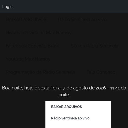
Login
BAIXAR ARQUIVOS
Rádio Sentinela ao vivo
História de vida de Max Hamoy
Facebook Conexão Brasil
Site da Radio Sentinela
Youtube Max Hamoy
Programação da Rádio Sentinela
Fale Conosco
Boa noite, hoje é sexta-feira, 7 de agosto de 2026 - 11:41 da
noite.
BAIXAR ARQUIVOS
Rádio Sentinela ao vivo