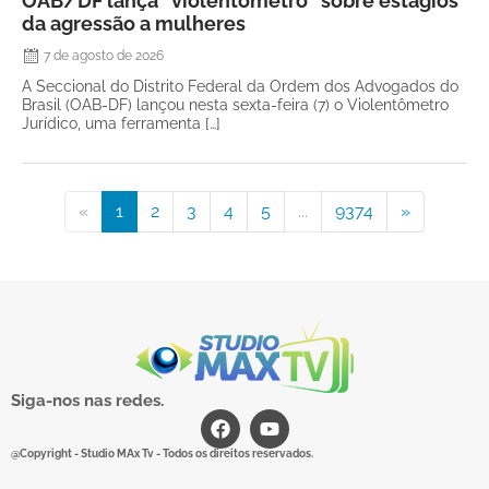
OAB/DF lança “violentômetro” sobre estágios
da agressão a mulheres
7 de agosto de 2026
A Seccional do Distrito Federal da Ordem dos Advogados do
Brasil (OAB-DF) lançou nesta sexta-feira (7) o Violentômetro
Jurídico, uma ferramenta […]
«
1
2
3
4
5
...
9374
»
Siga-nos nas redes.
@Copyright - Studio MAx Tv - Todos os direitos reservados.