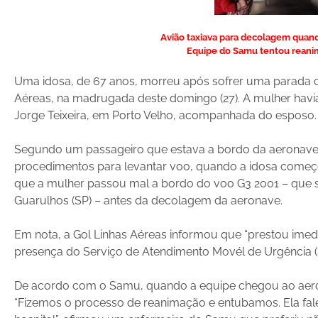
Avião taxiava para decolagem quando
Equipe do Samu tentou reanima
Uma idosa, de 67 anos, morreu após sofrer uma parada ca
Aéreas, na madrugada deste domingo (27). A mulher hav
Jorge Teixeira, em Porto Velho, acompanhada do esposo.
Segundo um passageiro que estava a bordo da aeronave, e 
procedimentos para levantar voo, quando a idosa começo
que a mulher passou mal a bordo do voo G3 2001 – que 
Guarulhos (SP) – antes da decolagem da aeronave.
Em nota, a Gol Linhas Aéreas informou que “prestou imedia
presença do Serviço de Atendimento Movél de Urgência (
De acordo com o Samu, quando a equipe chegou ao aeropo
“Fizemos o processo de reanimação e entubamos. Ela fal