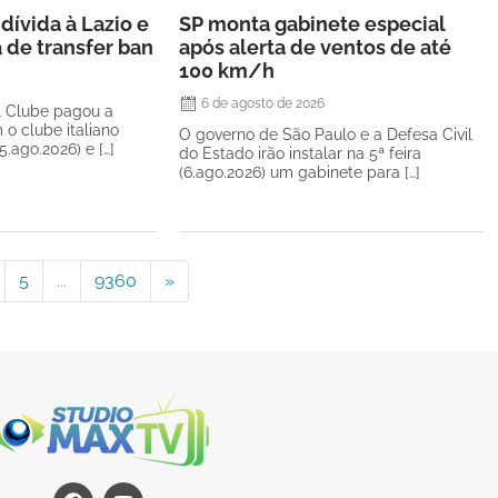
dívida à Lazio e
SP monta gabinete especial
a de transfer ban
após alerta de ventos de até
100 km/h
6 de agosto de 2026
l Clube pagou a
 o clube italiano
O governo de São Paulo e a Defesa Civil
(5.ago.2026) e […]
do Estado irão instalar na 5ª feira
(6.ago.2026) um gabinete para […]
5
...
9360
»