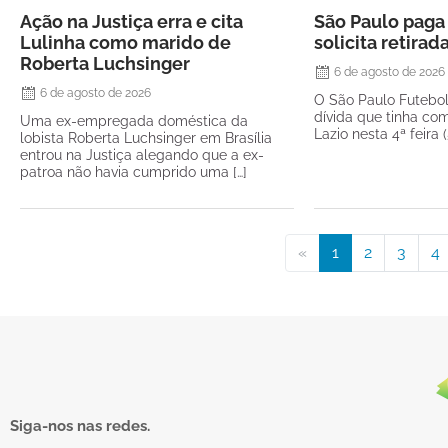
Ação na Justiça erra e cita
São Paulo paga 
Lulinha como marido de
solicita retirad
Roberta Luchsinger
6 de agosto de 2026
6 de agosto de 2026
O São Paulo Futebo
dívida que tinha com
Uma ex-empregada doméstica da
Lazio nesta 4ª feira 
lobista Roberta Luchsinger em Brasília
entrou na Justiça alegando que a ex-
patroa não havia cumprido uma […]
«
1
2
3
4
Siga-nos nas redes.