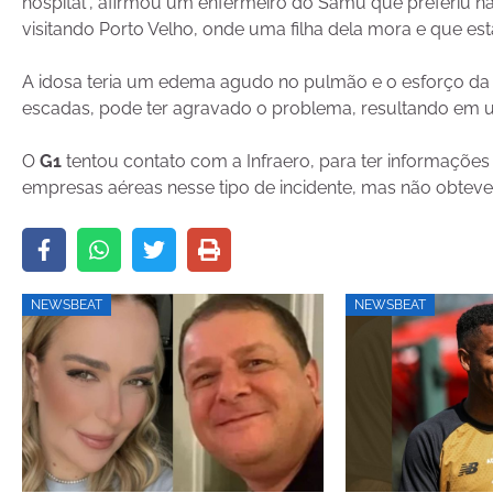
hospital”, afirmou um enfermeiro do Samu que preferiu não 
visitando Porto Velho, onde uma filha dela mora e que 
A idosa teria um edema agudo no pulmão e o esforço da 
escadas, pode ter agravado o problema, resultando em u
O
G1
tentou contato com a Infraero, para ter informaçõe
empresas aéreas nesse tipo de incidente, mas não obteve 
NEWSBEAT
NEWSBEAT