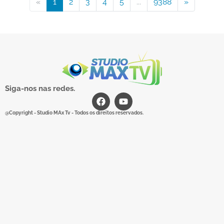
«
1
2
3
4
5
...
9388
»
Siga-nos nas redes.
@Copyright - Studio MAx Tv - Todos os direitos reservados.