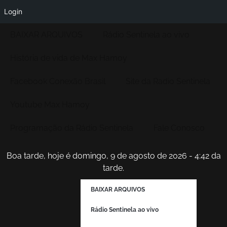
Login
BAIXAR ARQUIVOS
Rádio Sentinela ao vivo
História de vida de Max Hamoy
Facebook Conexão Brasil
Site da Radio Sentinela
Youtube Max Hamoy
Programação da Rádio Sentinela
Fale Conosco
Boa tarde, hoje é domingo, 9 de agosto de 2026 - 4:42 da
tarde.
BAIXAR ARQUIVOS
Rádio Sentinela ao vivo