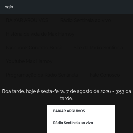
Login
BAIXAR ARQUIVOS
Rádio Sentinela ao vivo
História de vida de Max Hamoy
Facebook Conexão Brasil
Site da Radio Sentinela
Youtube Max Hamoy
Programação da Rádio Sentinela
Fale Conosco
Boa tarde, hoje é sexta-feira, 7 de agosto de 2026 - 3:53 da
tarde.
BAIXAR ARQUIVOS
Rádio Sentinela ao vivo