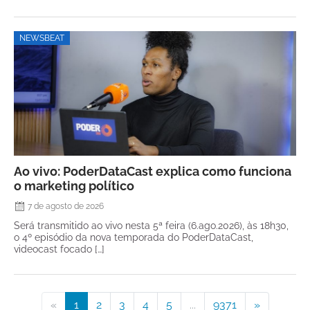
NEWSBEAT
Ao vivo: PoderDataCast explica como funciona
o marketing político
7 de agosto de 2026
Será transmitido ao vivo nesta 5ª feira (6.ago.2026), às 18h30,
o 4º episódio da nova temporada do PoderDataCast,
videocast focado […]
«
1
2
3
4
5
...
9371
»