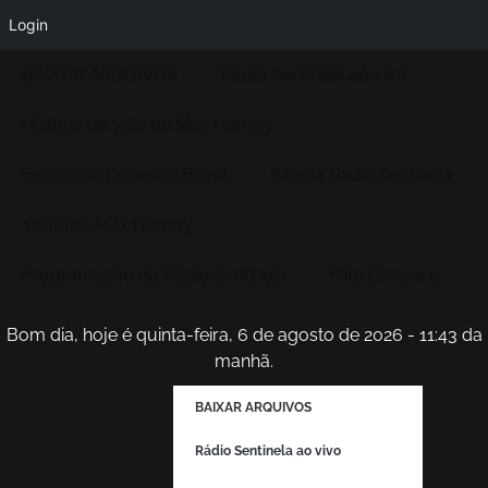
Login
BAIXAR ARQUIVOS
Rádio Sentinela ao vivo
História de vida de Max Hamoy
Facebook Conexão Brasil
Site da Radio Sentinela
Youtube Max Hamoy
Programação da Rádio Sentinela
Fale Conosco
Bom dia, hoje é quinta-feira, 6 de agosto de 2026 - 11:43 da
manhã.
BAIXAR ARQUIVOS
Rádio Sentinela ao vivo