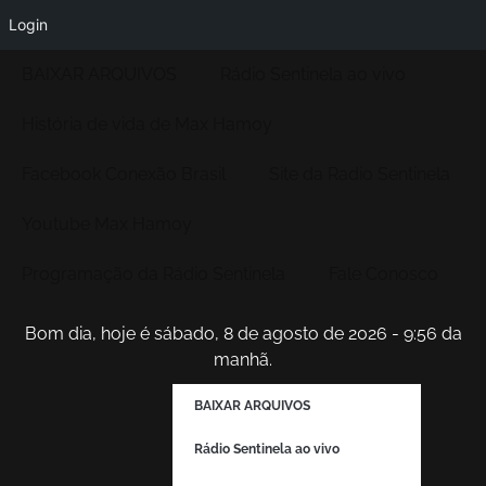
Login
BAIXAR ARQUIVOS
Rádio Sentinela ao vivo
História de vida de Max Hamoy
Facebook Conexão Brasil
Site da Radio Sentinela
Youtube Max Hamoy
Programação da Rádio Sentinela
Fale Conosco
Bom dia, hoje é sábado, 8 de agosto de 2026 - 9:56 da
manhã.
BAIXAR ARQUIVOS
Rádio Sentinela ao vivo