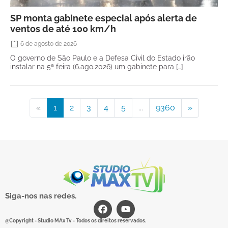
SP monta gabinete especial após alerta de
ventos de até 100 km/h
6 de agosto de 2026
O governo de São Paulo e a Defesa Civil do Estado irão
instalar na 5ª feira (6.ago.2026) um gabinete para […]
«
1
2
3
4
5
...
9360
»
Siga-nos nas redes.
@Copyright - Studio MAx Tv - Todos os direitos reservados.