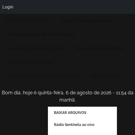
Login
BAIXAR ARQUIVOS
Rádio Sentinela ao vivo
História de vida de Max Hamoy
Facebook Conexão Brasil
Site da Radio Sentinela
Youtube Max Hamoy
Programação da Rádio Sentinela
Fale Conosco
Bom dia, hoje é quinta-feira, 6 de agosto de 2026 - 11:54 da
manhã.
BAIXAR ARQUIVOS
Rádio Sentinela ao vivo