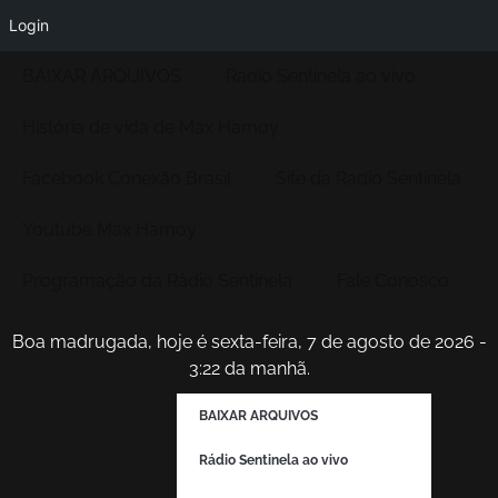
Login
BAIXAR ARQUIVOS
Rádio Sentinela ao vivo
História de vida de Max Hamoy
Facebook Conexão Brasil
Site da Radio Sentinela
Youtube Max Hamoy
Programação da Rádio Sentinela
Fale Conosco
Boa madrugada, hoje é sexta-feira, 7 de agosto de 2026 -
3:22 da manhã.
BAIXAR ARQUIVOS
Rádio Sentinela ao vivo