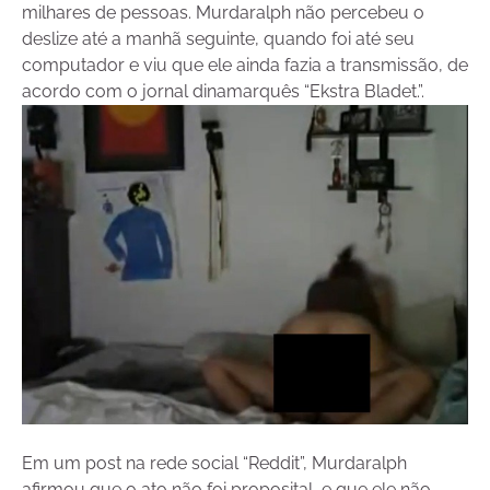
milhares de pessoas. Murdaralph não percebeu o
deslize até a manhã seguinte, quando foi até seu
computador e viu que ele ainda fazia a transmissão, de
acordo com o jornal dinamarquês “Ekstra Bladet.”.
Em um post na rede social “Reddit”, Murdaralph
afirmou que o ato não foi proposital, e que ele não