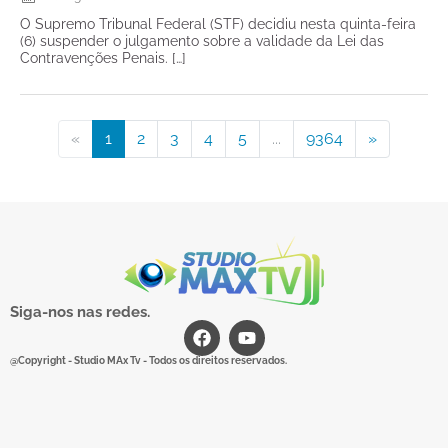
O Supremo Tribunal Federal (STF) decidiu nesta quinta-feira
(6) suspender o julgamento sobre a validade da Lei das
Contravenções Penais. […]
«
1
2
3
4
5
...
9364
»
Siga-nos nas redes.
@Copyright - Studio MAx Tv - Todos os direitos reservados.