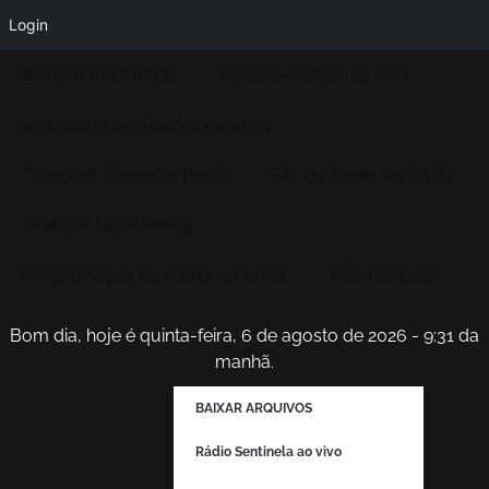
Login
BAIXAR ARQUIVOS
Rádio Sentinela ao vivo
História de vida de Max Hamoy
Facebook Conexão Brasil
Site da Radio Sentinela
Youtube Max Hamoy
Programação da Rádio Sentinela
Fale Conosco
Bom dia, hoje é quinta-feira, 6 de agosto de 2026 - 9:31 da
manhã.
BAIXAR ARQUIVOS
Rádio Sentinela ao vivo