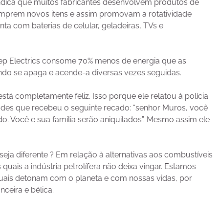
dica que muitos fabricantes desenvolvem produtos de
mprem novos itens e assim promovam a rotatividade
onta com baterias de celular, geladeiras, TVs e
ep Electrics consome 70% menos de energia que as
do se apaga e acende-a diversas vezes seguidas.
 completamente feliz. Isso porque ele relatou à polícia
ades que recebeu o seguinte recado: “senhor Muros, você
. Você e sua família serão aniquilados”. Mesmo assim ele
ja diferente ? Em relação à alternativas aos combustíveis
 quais a indústria petrolífera não deixa vingar. Estamos
uais detonam com o planeta e com nossas vidas, por
ceira e bélica.