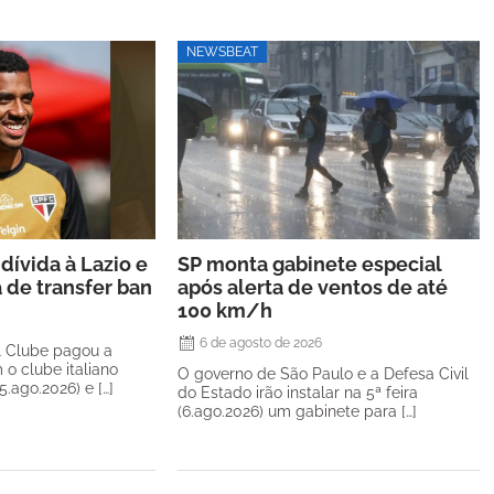
NEWSBEAT
dívida à Lazio e
SP monta gabinete especial
a de transfer ban
após alerta de ventos de até
100 km/h
6 de agosto de 2026
l Clube pagou a
 o clube italiano
O governo de São Paulo e a Defesa Civil
(5.ago.2026) e […]
do Estado irão instalar na 5ª feira
(6.ago.2026) um gabinete para […]