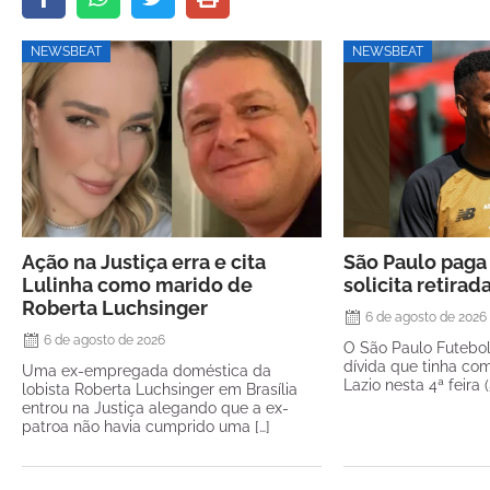
NEWSBEAT
NEWSBEAT
Ação na Justiça erra e cita
São Paulo paga 
Lulinha como marido de
solicita retirad
Roberta Luchsinger
6 de agosto de 2026
6 de agosto de 2026
O São Paulo Futebo
dívida que tinha com
Uma ex-empregada doméstica da
Lazio nesta 4ª feira 
lobista Roberta Luchsinger em Brasília
entrou na Justiça alegando que a ex-
patroa não havia cumprido uma […]