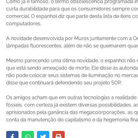
Como já é famoso, o termo obsolescência programada in
curta durabilidade para que os consumidores sempre co
comercial. O espanhol diz que parte desta lista de itens c
computadores.
A novidade desenvolvida por Muros juntamente com a O
lâmpadas fluorescentes, além de não se queimarem quan
Mesmo parecendo uma ótima novidade, o espanhol não está
que está sendo ameaçado de morte. Ele disse às autorid
não pode colocar seus sistemas de iluminação no mercado
disse que continuará defendendo seu projeto SOP.
Os amigos acham que em outras tecnologias a realidade se
fósseis, com certeza já existem diversas possibilidades, as
aprisionados pela ganância das megacoorporações, as q
conta da manutenção do capitalismo e da hegemonia finan