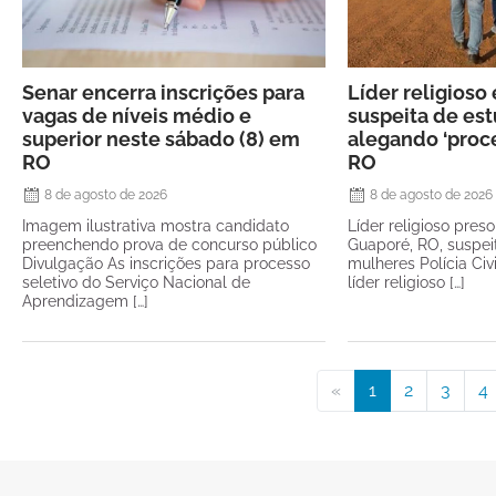
Senar encerra inscrições para
Líder religioso
vagas de níveis médio e
suspeita de es
superior neste sábado (8) em
alegando ‘proc
RO
RO
8 de agosto de 2026
8 de agosto de 2026
Imagem ilustrativa mostra candidato
Líder religioso pre
preenchendo prova de concurso público
Guaporé, RO, suspei
Divulgação As inscrições para processo
mulheres Polícia Ci
seletivo do Serviço Nacional de
líder religioso […]
Aprendizagem […]
«
1
2
3
4