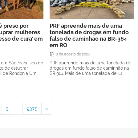
 é preso por
PRF apreende mais de uma
tuprar mulheres
tonelada de drogas em fundo
esso de cura’ em
falso de caminhão na BR-364
em RO
8 de agosto de 2026
so em São Francisco do
PRF apreende mais de uma tonelada de
to de estuprar
drogas em fundo falso de caminhão na
vil de Rondônia Um
BR-364 Mais de uma tonelada de […]
5
...
9375
»