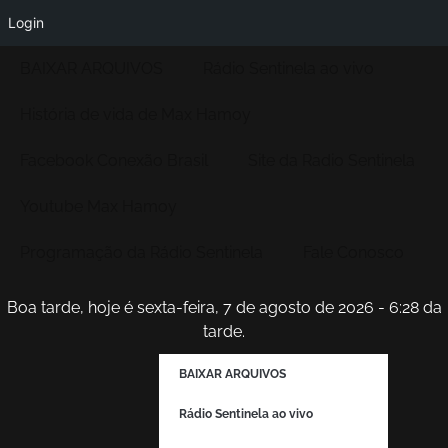
Login
BAIXAR ARQUIVOS
Rádio Sentinela ao vivo
História de vida de Max Hamoy
Facebook Conexão Brasil
Site da Radio Sentinela
Youtube Max Hamoy
Programação da Rádio Sentinela
Fale Conosco
Boa tarde, hoje é sexta-feira, 7 de agosto de 2026 - 6:28 da
tarde.
BAIXAR ARQUIVOS
Rádio Sentinela ao vivo