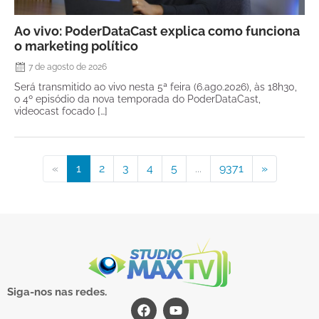
Ao vivo: PoderDataCast explica como funciona
o marketing político
7 de agosto de 2026
Será transmitido ao vivo nesta 5ª feira (6.ago.2026), às 18h30,
o 4º episódio da nova temporada do PoderDataCast,
videocast focado […]
«
1
2
3
4
5
...
9371
»
Siga-nos nas redes.