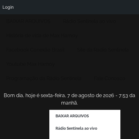
Login
BAIXAR ARQUIVOS
Rádio Sentinela ao vivo
História de vida de Max Hamoy
Facebook Conexão Brasil
Site da Radio Sentinela
Youtube Max Hamoy
Programação da Rádio Sentinela
Fale Conosco
Bom dia, hoje é sexta-feira, 7 de agosto de 2026 - 7:53 da
manhã.
BAIXAR ARQUIVOS
Rádio Sentinela ao vivo