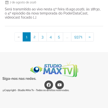
7 de agosto de 2026
Será transmitido ao vivo nesta 5ª feira (6.ago.2026), às 18h30,
o 4º episódio da nova temporada do PoderDataCast,
videocast focado […]
«
1
2
3
4
5
...
9371
»
Siga-nos nas redes.
@Copyright - Studio MAx Tv - Todos os direitos reservados.