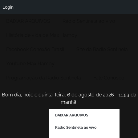
Login
BAIXAR ARQUIVOS
Rádio Sentinela ao vivo
História de vida de Max Hamoy
Facebook Conexão Brasil
Site da Radio Sentinela
Youtube Max Hamoy
Programação da Rádio Sentinela
Fale Conosco
Bom dia, hoje é quinta-feira, 6 de agosto de 2026 - 11:53 da
manhã.
BAIXAR ARQUIVOS
Rádio Sentinela ao vivo