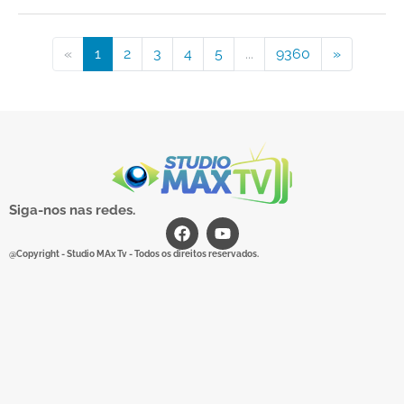
«
1
2
3
4
5
...
9360
»
Siga-nos nas redes.
@Copyright - Studio MAx Tv - Todos os direitos reservados.