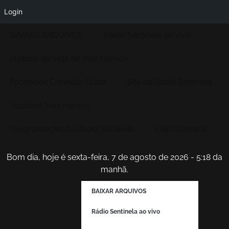
Login
BAIXAR ARQUIVOS
Rádio Sentinela ao vivo
História de vida de Max Hamoy
Facebook Conexão Brasil
Site da Radio Sentinela
Youtube Max Hamoy
Programação da Rádio Sentinela
Fale Conosco
Bom dia, hoje é sexta-feira, 7 de agosto de 2026 - 5:18 da
manhã.
BAIXAR ARQUIVOS
Rádio Sentinela ao vivo