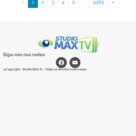
«
1
2
3
4
5
...
9365
»
Siga-nos nas redes.
@Copyright - Studio MAx Tv - Todos os direitos reservados.