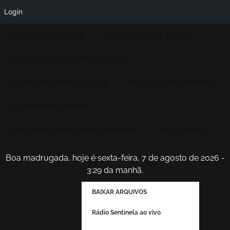
Login
BAIXAR ARQUIVOS
Rádio Sentinela ao vivo
História de vida de Max Hamoy
Facebook Conexão Brasil
Site da Radio Sentinela
Youtube Max Hamoy
Programação da Rádio Sentinela
Fale Conosco
Boa madrugada, hoje é sexta-feira, 7 de agosto de 2026 -
3:29 da manhã.
BAIXAR ARQUIVOS
Rádio Sentinela ao vivo