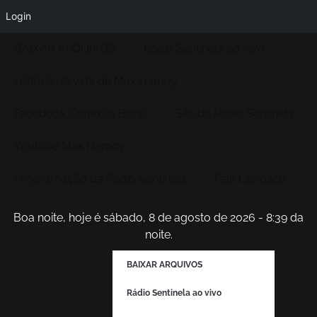
Login
BAIXAR ARQUIVOS
Rádio Sentinela ao vivo
História de vida de Max Hamoy
Facebook Conexão Brasil
Site da Radio Sentinela
Youtube Max Hamoy
Programação da Rádio Sentinela
Fale Conosco
Boa noite, hoje é sábado, 8 de agosto de 2026 - 8:39 da
noite.
BAIXAR ARQUIVOS
Rádio Sentinela ao vivo