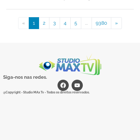
«
1
2
3
4
5
...
9380
»
Siga-nos nas redes.
@Copyright - Studio MAx Tv - Todos os direitos reservados.