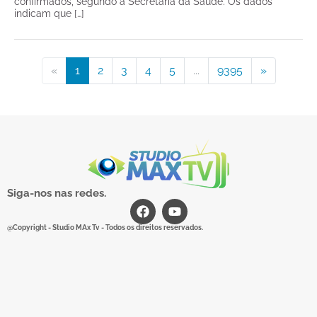
confirmados, segundo a Secretaria da Saúde. Os dados
indicam que […]
«
1
2
3
4
5
...
9395
»
Siga-nos nas redes.
@Copyright - Studio MAx Tv - Todos os direitos reservados.