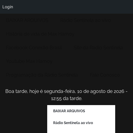
Login
BAIXAR ARQUIVOS
Rádio Sentinela ao vivo
História de vida de Max Hamoy
Facebook Conexão Brasil
Site da Radio Sentinela
Youtube Max Hamoy
Programação da Rádio Sentinela
Fale Conosco
Boa tarde, hoje é segunda-feira, 10 de agosto de 2026 -
12:55 da tarde.
BAIXAR ARQUIVOS
Rádio Sentinela ao vivo