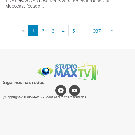
o 4º episódio da nova temporada do PoderDataCast,
videocast focado […]
«
1
2
3
4
5
...
9371
»
Siga-nos nas redes.
@Copyright - Studio MAx Tv - Todos os direitos reservados.