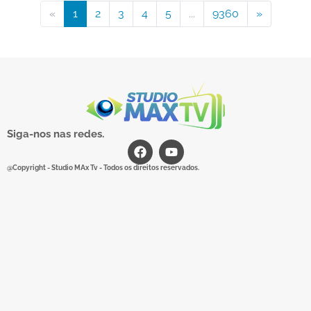
«
1
2
3
4
5
...
9360
»
Siga-nos nas redes.
@Copyright - Studio MAx Tv - Todos os direitos reservados.