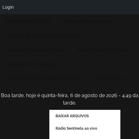
Login
BAIXAR ARQUIVOS
Rádio Sentinela ao vivo
História de vida de Max Hamoy
Facebook Conexão Brasil
Site da Radio Sentinela
Youtube Max Hamoy
Programação da Rádio Sentinela
Fale Conosco
Boa tarde, hoje é quinta-feira, 6 de agosto de 2026 - 4:49 da
tarde.
BAIXAR ARQUIVOS
Rádio Sentinela ao vivo