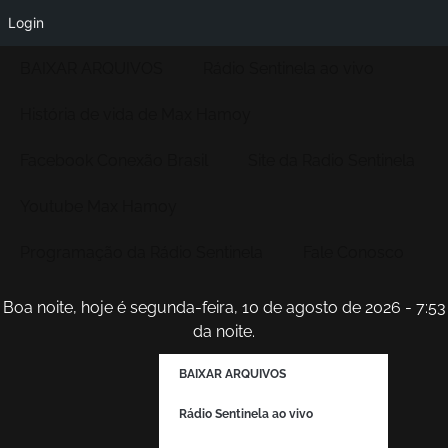
Login
BAIXAR ARQUIVOS
Rádio Sentinela ao vivo
História de vida de Max Hamoy
Facebook Conexão Brasil
Site da Radio Sentinela
Youtube Max Hamoy
Programação da Rádio Sentinela
Fale Conosco
Boa noite, hoje é segunda-feira, 10 de agosto de 2026 - 7:53
da noite.
BAIXAR ARQUIVOS
Rádio Sentinela ao vivo