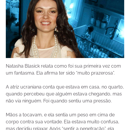
Natasha Blasick relata como foi sua primeira vez com
um fantasma. Ela afirma ter sido “muito prazerosa”.
A atriz ucraniana conta que estava em casa, no quarto,
quando percebeu que alguém estava chegando, mas
não via ninguém. Foi quando sentiu uma pressão.
Mãos a tocavam, e ela sentia um peso em cima de
corpo contra sua vontade. Ela estava muito confusa,
mas decidiu relaxar. Após “sentir a penetração”, ela