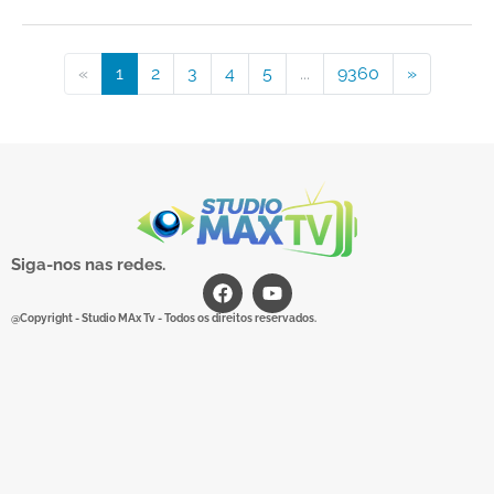
«
1
2
3
4
5
...
9360
»
Siga-nos nas redes.
@Copyright - Studio MAx Tv - Todos os direitos reservados.