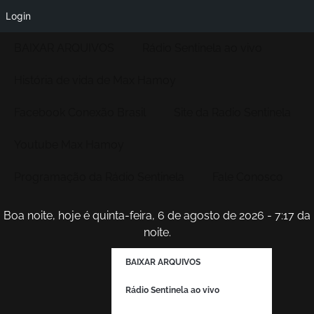
Login
BAIXAR ARQUIVOS
Rádio Sentinela ao vivo
História de vida de Max Hamoy
Facebook Conexão Brasil
Site da Radio Sentinela
Youtube Max Hamoy
Programação da Rádio Sentinela
Fale Conosco
Boa noite, hoje é quinta-feira, 6 de agosto de 2026 - 7:17 da
noite.
BAIXAR ARQUIVOS
Rádio Sentinela ao vivo