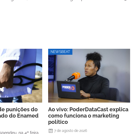
NEWSBEAT
de punições do
Ao vivo: PoderDataCast explica
tado do Enamed
como funciona o marketing
político
7 de agosto de 2026
spendeu, na 4ª feira