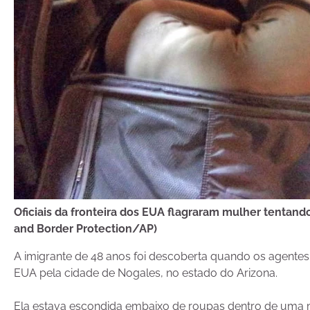
Oficiais da fronteira dos EUA flagraram mulher tentand
and Border Protection/AP)
A imigrante de 48 anos foi descoberta quando os agente
EUA pela cidade de Nogales, no estado do Arizona.
Ela estava escondida embaixo de roupas dentro de uma 