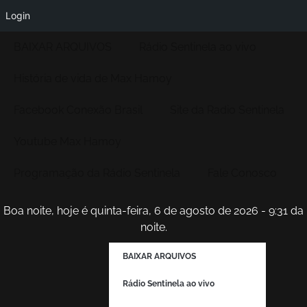
Login
BAIXAR ARQUIVOS
Rádio Sentinela ao vivo
História de vida de Max Hamoy
Facebook Conexão Brasil
Site da Radio Sentinela
Youtube Max Hamoy
Programação da Rádio Sentinela
Fale Conosco
Boa noite, hoje é quinta-feira, 6 de agosto de 2026 - 9:31 da
noite.
BAIXAR ARQUIVOS
Rádio Sentinela ao vivo