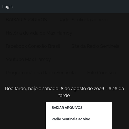
Login
BAIXAR ARQUIVOS
Rádio Sentinela ao vivo
História de vida de Max Hamoy
Facebook Conexão Brasil
Site da Radio Sentinela
Youtube Max Hamoy
Programação da Rádio Sentinela
Fale Conosco
Boa tarde, hoje é sábado, 8 de agosto de 2026 - 6:26 da
tarde.
BAIXAR ARQUIVOS
Rádio Sentinela ao vivo